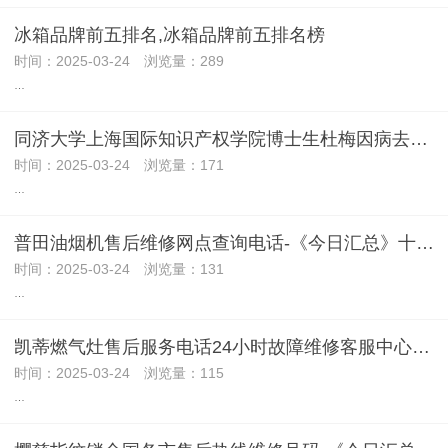
冰箱品牌前五排名,冰箱品牌前五排名榜
时间：2025-03-24 浏览量：289
…
同济大学上海国际知识产权学院博士生杜梅因病去世，年仅30岁
时间：2025-03-24 浏览量：171
…
普田油烟机售后维修网点查询电话-《今日汇总》十大名牌抽油烟机排名榜
时间：2025-03-24 浏览量：131
…
凯蒂燃气灶售后服务电话24小时故障维修客服中心-《今日汇总》探秘 kitchen 燃气灶界十大巨星：谁能称霸厨房火焰战场？
时间：2025-03-24 浏览量：115
…