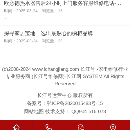
欧必德热水器售后24小时上门服务客服维修电话-《今日汇总》小度热水器品牌大赏：热度排行榜新鲜出炉！
时间：2025-03-24 浏览量：16
…
探寻家居宝地：选出最贴心的橱柜品牌
时间：2025-03-24 浏览量：26
…
(c)2008-2024 www.ichangjiang.com 长江号 -家电维修行业
专业服务商 (长江号维修网)-长江网 SYSTEM All Rights
Reserved
长江号运营中心 版权所有
备案号：
鄂ICP备2020015483号-15
网站地图
技术支持： QQ904-516-073