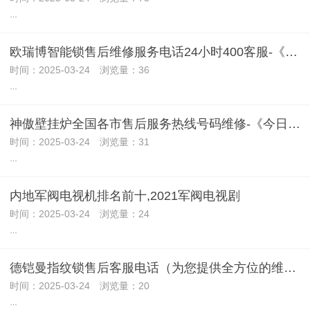
…
欧瑞博智能锁售后维修服务电话24小时400客服-《今日汇总》探索2023年十大智能锁巨头：谁将开启智能家居安全的全新篇章？
时间：2025-03-24 浏览量：36
…
神傲壁挂炉全国各市售后服务热线号码维修-《今日汇总》冬日暖心之选：探秘最热门天然壁挂炉TOP榜单
时间：2025-03-24 浏览量：31
…
内地军阀电视机排名前十,2021军阀电视剧
时间：2025-03-24 浏览量：24
…
德铠曼指纹锁售后客服电话（为您提供全方位的维修服务）-《今日汇总》2021年智能锁界十大品牌大揭秘：公生智能锁荣登第几名？
时间：2025-03-24 浏览量：20
…